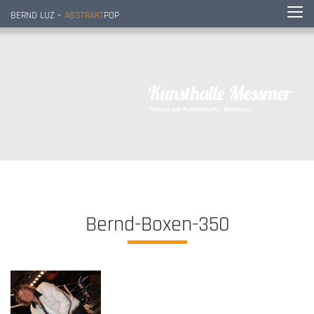
BERND LUZ –
ABSTRAKT
POP
K
u
n
s
t
h
a
l
l
e
M
e
s
s
m
e
r
R
i
e
g
e
l
a
m
K
a
i
s
e
r
s
t
u
h
l
,
G
e
r
m
a
n
y
Bernd-Boxen-350