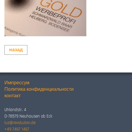
назад
Импрессум
Политика конфиденциальности
контакт
Uhlandstr. 4
D-78579 Neuhausen ob Eck
luz@revoluzion.de
+49 7467 1467