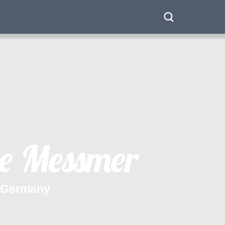
e
M
e
s
s
m
e
r
G
e
r
m
a
n
y