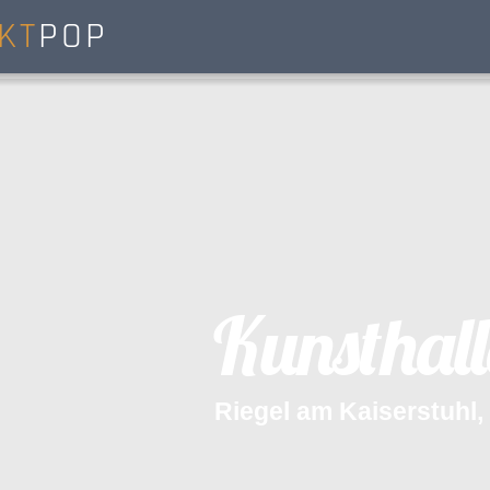
KT
POP
K
u
n
s
t
h
a
l
l
R
i
e
g
e
l
a
m
K
a
i
s
e
r
s
t
u
h
l
,