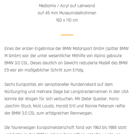
Mediamix / Acryl auf Leinwand
auf 45 mm Museumskeilrahmen
160 x 110 cm
Eines der ersten Ergebnisse der BMW Motorsport GmbH (später BMW
M GmbH) war der unter wesentlicher Mithilfe von Alpina gebaute
BMW 3.0 CSL. Dieses deutlich an Gewicht reduzierte Modell des BMW
E9 war ein maßgeblicher Schritt zum Erfolg.
Sechs Europatitel, ein sensationeller Rundenrekord auf dem
Nürburgring und mehrere Siege bei Langstreckenrennen in den USA
konnte der Wagen für sich verbuchen. Mit Dieter Quester, Hans-
Joachim Stuck, Nicki Lauda, Harald Ertl und Ronnie Peterson reifte
der BMW 3.O CSL zum erfolgreichen Rennwagen.
Die Tourenwagen Europameisterschaft fand von 1963 bis 1988 statt