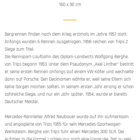
160 x 90 cm
Bergrennen finden nach dem Krieg erstmals im Jahre 1957 statt.
Anfangs wurden 6 Rennen ausgetragen. 1958 reichen von Trips 2
Siege zum Titel.
Die Rennsport-Laufbahn des Diplom-Landwirts Wolfgang Berghe
von Trips begann 1953. Unter dem Pseudonym „Axel Linther“ bestritt
er seine ersten Rennen anfangs auf einem VW Käfer und wechselte
dann auf Porsche. Den Decknamen wählte er, weil seine Eltern sich
keine Sorgen machen sollten. In seinem ersten Jahr errang er schon
zahlreiche Siege, und nur ein Jahr später, 1954, wurde er bereits
Deutscher Meister.
Mercedes-Rennleiter Alfred Neubauer wurde auf ihn aufmerksam
und engagierte von Trips 1955 für sein Mercedes-Sportwagen-
Werksteam. Berghe von Trips fuhr einen Mercedes 300 SLR. Der
Aufstieg in die Formel 1 schien nur noch eine Frage der Zeit zu sein,