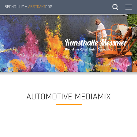
BERND LUZ –
ABSTRAKT
POP
K
u
n
s
t
h
a
l
l
e
M
e
s
s
m
e
r
R
i
e
g
e
l
a
m
K
a
i
s
e
r
s
t
u
h
l
,
G
e
r
m
a
n
y
AUTOMOTIVE MEDIAMIX