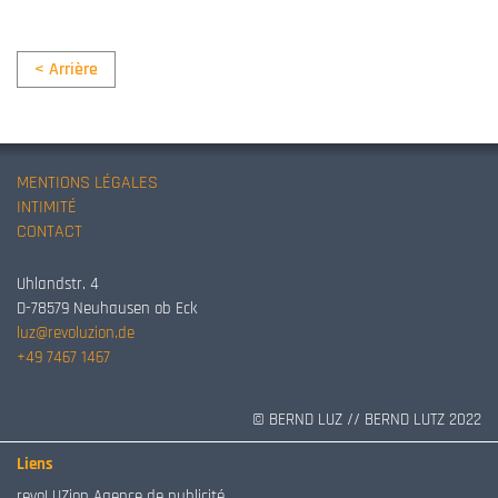
< Arrière
MENTIONS LÉGALES
INTIMITÉ
CONTACT
Uhlandstr. 4
D-78579 Neuhausen ob Eck
luz@revoluzion.de
+49 7467 1467
© BERND LUZ // BERND LUTZ 2022
Liens
revoLUZion Agence de publicité