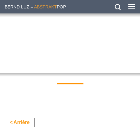
BERND LUZ –
ABSTRAKT
POP
< Arrière