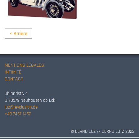
< Arrière
MENTIONS LÉGALES
INTIMITÉ
CONTACT
Uhlandstr. 4
D-78579 Neuhausen ob Eck
luz@revoluzion.de
+49 7467 1467
© BERND LUZ // BERND LUTZ 2022