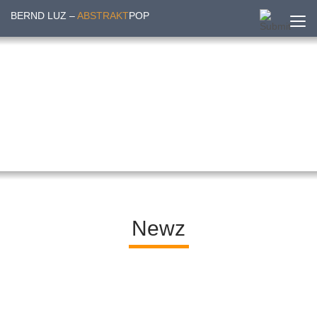
BERND LUZ –
ABSTRAKT
POP
Newz