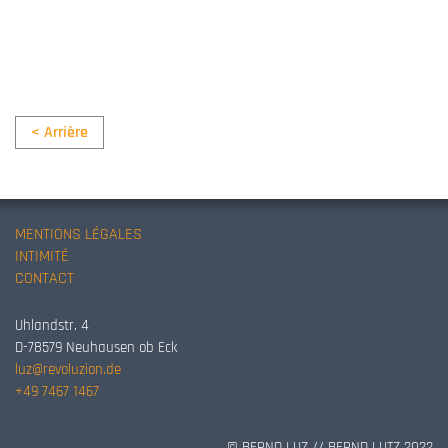
< Arrière
MENTIONS LÉGALES
INTIMITÉ
CONTACT
Uhlandstr. 4
D-78579 Neuhausen ob Eck
luz@revoluzion.de
+49 7467 1467
© BERND LUZ // BERND LUTZ 2022