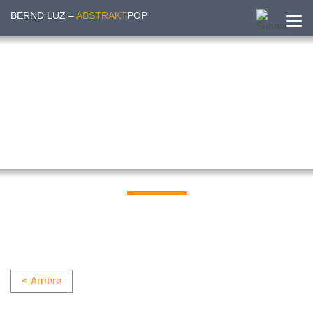
BERND LUZ –
ABSTRAKT
POP
< Arrière