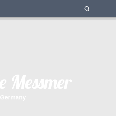
e
M
e
s
s
m
e
r
G
e
r
m
a
n
y