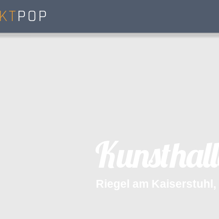
KT
POP
K
u
n
s
t
h
a
l
l
R
i
e
g
e
l
a
m
K
a
i
s
e
r
s
t
u
h
l
,