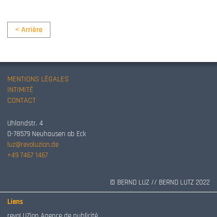
< Arrière
MENTIONS LÉGALES
INTIMITÉ
CONTACT
Uhlandstr. 4
D-78579 Neuhausen ob Eck
luz@revoluzion.de
+49 7467 1467
© BERND LUZ // BERND LUTZ 2022
Liens
revoLUZion Agence de publicité