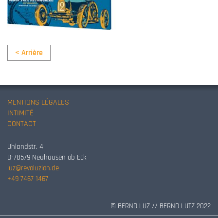
< Arrière
MENTIONS LÉGALES
INTIMITÉ
CONTACT
Uhlandstr. 4
D-78579 Neuhausen ob Eck
luz@revoluzion.de
+49 7467 1467
© BERND LUZ // BERND LUTZ 2022