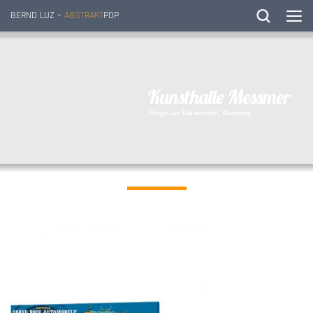
BERND LUZ –
ABSTRAKT
POP
K
u
n
s
t
h
a
l
l
e
M
e
s
s
m
e
r
R
i
e
g
e
l
a
m
K
a
i
s
e
r
s
t
u
h
l
,
G
e
r
m
a
n
y