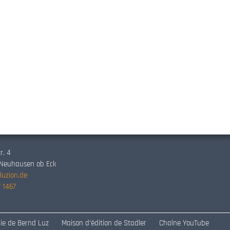
r. 4
 Neuhausen ob Eck
luzion.de
 1467
ie de Bernd Luz
Maison d’édition de Stadler
Chaîne YouTube