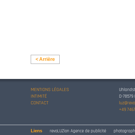
< Arrière
MENTIONS LÉGALES
Uhlandst
INTIMITÉ
D-78579
CONTACT
luz@revo
+49 7467
Liens
revoLUZion Agence de publicité
photograph