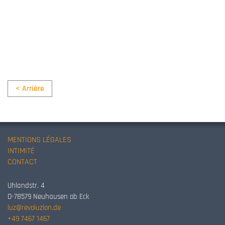
< Arrière
MENTIONS LÉGALES
INTIMITÉ
CONTACT
Uhlandstr. 4
D-78579 Neuhausen ob Eck
luz@revoluzion.de
+49 7467 1467