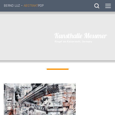
BERND LUZ –
ABSTRAKT
POP
K
u
n
s
t
h
a
l
l
e
M
e
s
s
m
e
r
R
i
e
g
e
l
a
m
K
a
i
s
e
r
s
t
u
h
l
,
G
e
r
m
a
n
y