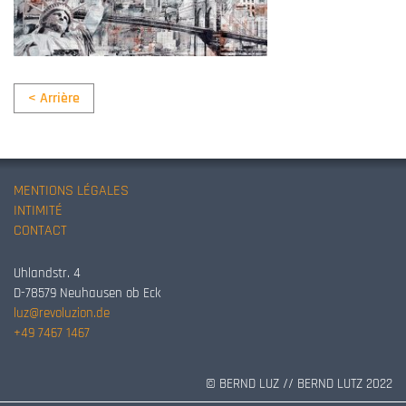
< Arrière
MENTIONS LÉGALES
INTIMITÉ
CONTACT
Uhlandstr. 4
D-78579 Neuhausen ob Eck
luz@revoluzion.de
+49 7467 1467
© BERND LUZ // BERND LUTZ 2022