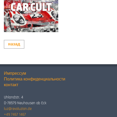
назад
Импрессум
Политика конфиденциальности
контакт
Uhlandstr. 4
D-78579 Neuhausen ob Eck
luz@revoluzion.de
+49 7467 1467