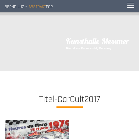
BERND LUZ –
ABSTRAKT
POP
K
u
n
s
t
h
a
l
l
e
M
e
s
s
m
e
r
R
i
e
g
e
l
a
m
K
a
i
s
e
r
s
t
u
h
l
,
G
e
r
m
a
n
y
Titel-CarCult2017