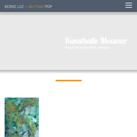
BERND LUZ –
ABSTRAKT
POP
K
u
n
s
t
h
a
l
l
e
M
e
s
s
m
e
r
R
i
e
g
e
l
a
m
K
a
i
s
e
r
s
t
u
h
l
,
G
e
r
m
a
n
y