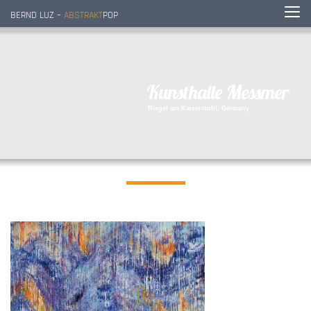
BERND LUZ –
ABSTRAKT
POP
K
u
n
s
t
h
a
l
l
e
M
e
s
s
m
e
r
R
i
e
g
e
l
a
m
K
a
i
s
e
r
s
t
u
h
l
,
G
e
r
m
a
n
y