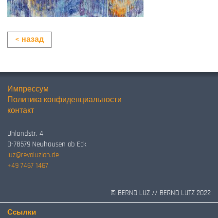
< назад
Импрессум
Политика конфиденциальности
контакт
Uhlandstr. 4
D-78579 Neuhausen ob Eck
luz@revoluzion.de
+49 7467 1467
© BERND LUZ // BERND LUTZ 2022
Ссылки