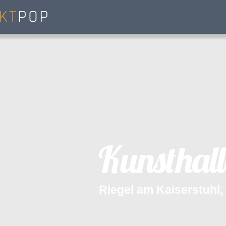
KT
POP
K
u
n
s
t
h
a
l
l
R
i
e
g
e
l
a
m
K
a
i
s
e
r
s
t
u
h
l
,