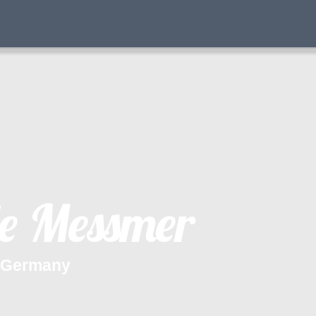
e
M
e
s
s
m
e
r
G
e
r
m
a
n
y