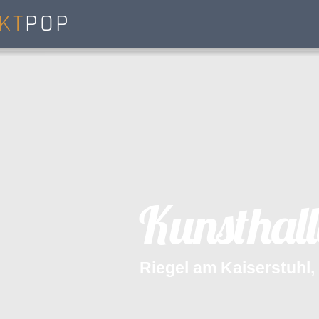
KT
POP
K
u
n
s
t
h
a
l
l
R
i
e
g
e
l
a
m
K
a
i
s
e
r
s
t
u
h
l
,