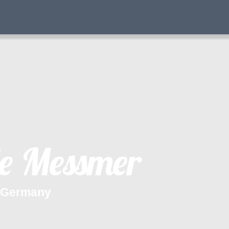
e
M
e
s
s
m
e
r
G
e
r
m
a
n
y