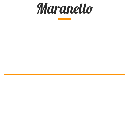
Maranello
Exhibition of my Ferrari-PopArts at Ferrari in the museum in
Maranello.