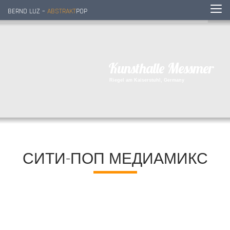
BERND LUZ –
ABSTRAKT
POP
K
u
n
s
t
h
a
l
l
e
M
e
s
s
m
e
r
R
i
e
g
e
l
a
m
K
a
i
s
e
r
s
t
u
h
l
,
G
e
r
m
a
n
y
СИТИ-ПОП МЕДИАМИКС