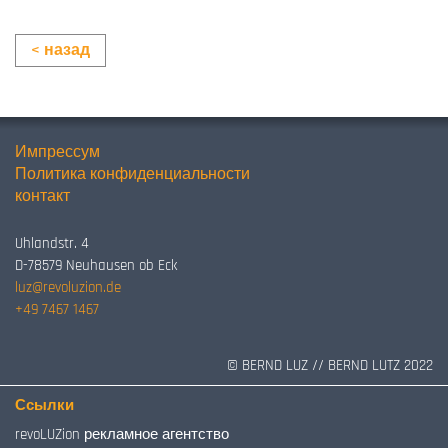
< назад
Импрессум
Политика конфиденциальности
контакт
Uhlandstr. 4
D-78579 Neuhausen ob Eck
luz@revoluzion.de
+49 7467 1467
© BERND LUZ // BERND LUTZ 2022
Ссылки
revoLUZion рекламное агентство