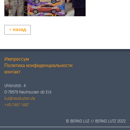
< назад
Импрессум
Политика конфиденциальности
контакт
Uhlandstr. 4
D-78579 Neuhausen ob Eck
luz@revoluzion.de
+49 7467 1467
© BERND LUZ // BERND LUTZ 2022