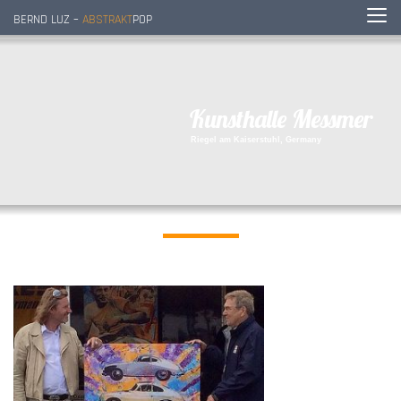
BERND LUZ –
ABSTRAKT
POP
K
u
n
s
t
h
a
l
l
e
M
e
s
s
m
e
r
R
i
e
g
e
l
a
m
K
a
i
s
e
r
s
t
u
h
l
,
G
e
r
m
a
n
y