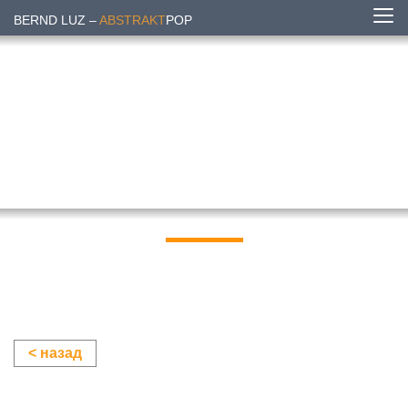
BERND LUZ –
ABSTRAKT
POP
< назад