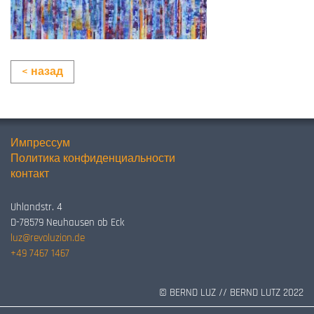
< назад
Импрессум
Политика конфиденциальности
контакт
Uhlandstr. 4
D-78579 Neuhausen ob Eck
luz@revoluzion.de
+49 7467 1467
© BERND LUZ // BERND LUTZ 2022