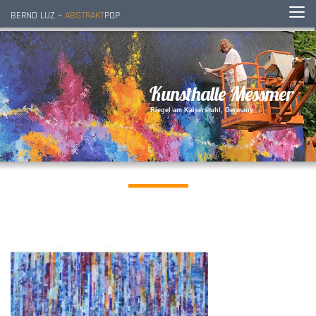
BERND LUZ –
ABSTRAKT
POP
K
u
n
s
t
h
a
l
l
e
M
e
s
s
m
e
r
R
i
e
g
e
l
a
m
K
a
i
s
e
r
s
t
u
h
l
,
G
e
r
m
a
n
y