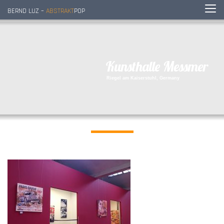
BERND LUZ –
ABSTRAKT
POP
K
u
n
s
t
h
a
l
l
e
M
e
s
s
m
e
r
R
i
e
g
e
l
a
m
K
a
i
s
e
r
s
t
u
h
l
,
G
e
r
m
a
n
y