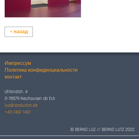
< назад
Импрессум
Политика конфиденциальности
контакт
Uhlandstr. 4
D-78579 Neuhausen ob Eck
luz@revoluzion.de
+49 7467 1467
© BERND LUZ // BERND LUTZ 2022