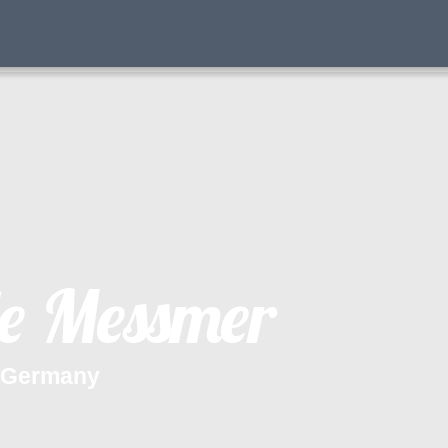
e
M
e
s
s
m
e
r
G
e
r
m
a
n
y