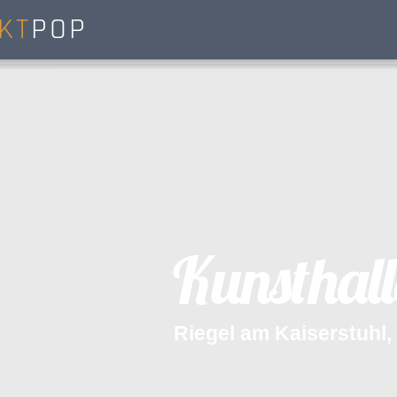
KT
POP
K
u
n
s
t
h
a
l
l
R
i
e
g
e
l
a
m
K
a
i
s
e
r
s
t
u
h
l
,