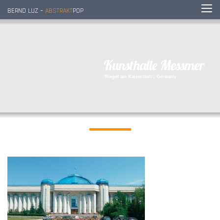
BERND LUZ –
ABSTRAKT
POP
K
u
n
s
t
h
a
l
l
e
M
e
s
s
m
e
r
R
i
e
g
e
l
a
m
K
a
i
s
e
r
s
t
u
h
l
,
G
e
r
m
a
n
y