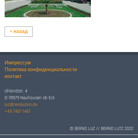
< назад
Импрессум
Политика конфиденциальности
контакт
Uhlandstr. 4
D-78579 Neuhausen ob Eck
luz@revoluzion.de
+49 7467 1467
© BERND LUZ // BERND LUTZ 2022