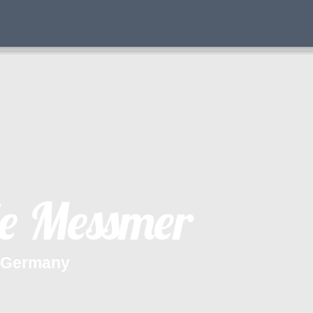
e
M
e
s
s
m
e
r
G
e
r
m
a
n
y