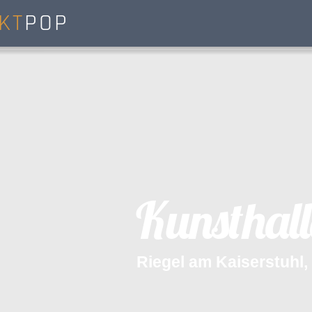
KT
POP
K
u
n
s
t
h
a
l
l
R
i
e
g
e
l
a
m
K
a
i
s
e
r
s
t
u
h
l
,