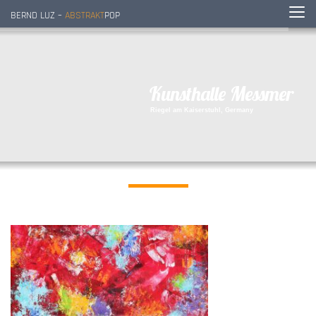
BERND LUZ –
ABSTRAKT
POP
K
u
n
s
t
h
a
l
l
e
M
e
s
s
m
e
r
R
i
e
g
e
l
a
m
K
a
i
s
e
r
s
t
u
h
l
,
G
e
r
m
a
n
y