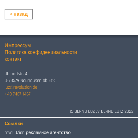
< назад
Импрессум
Политика конфиденциальности
контакт
Uhlandstr. 4
D-78579 Neuhausen ob Eck
luz@revoluzion.de
+49 7467 1467
© BERND LUZ // BERND LUTZ 2022
Ссылки
revoLUZion рекламное агентство