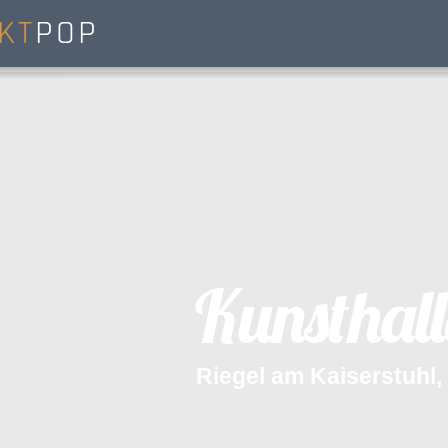
KT
POP
K
u
n
s
t
h
a
l
l
R
i
e
g
e
l
a
m
K
a
i
s
e
r
s
t
u
h
l
,