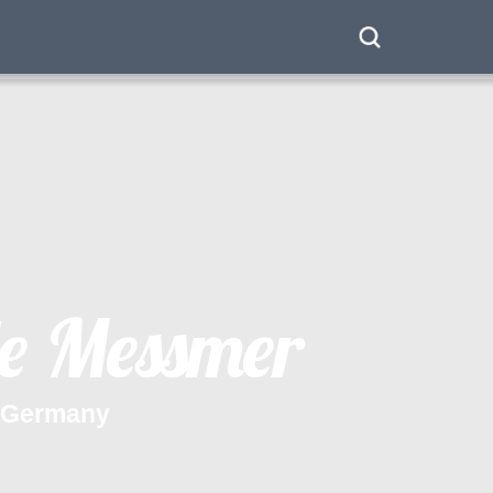
e
M
e
s
s
m
e
r
G
e
r
m
a
n
y