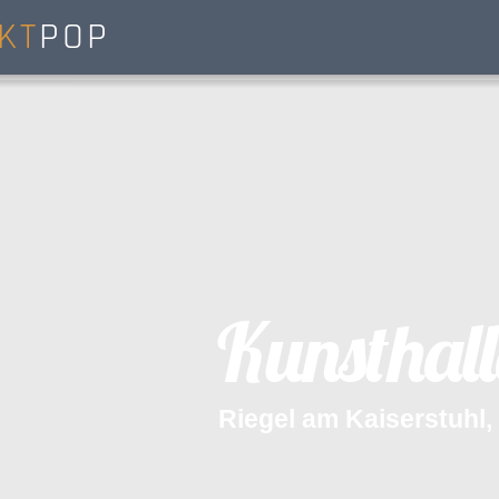
KT
POP
K
u
n
s
t
h
a
l
l
R
i
e
g
e
l
a
m
K
a
i
s
e
r
s
t
u
h
l
,