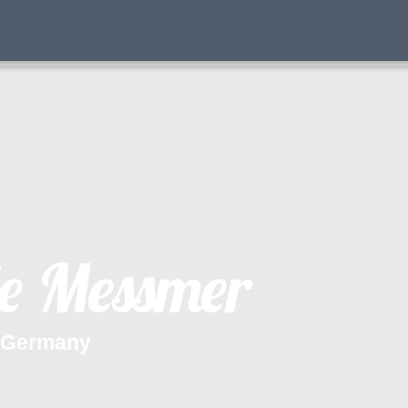
e
M
e
s
s
m
e
r
G
e
r
m
a
n
y