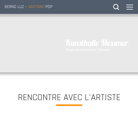
BERND LUZ –
ABSTRAKT
POP
K
u
n
s
t
h
a
l
l
e
M
e
s
s
m
e
r
R
i
e
g
e
l
a
m
K
a
i
s
e
r
s
t
u
h
l
,
G
e
r
m
a
n
y
RENCONTRE AVEC L'ARTISTE
L’exposition « Grand Prix Histoire » dans Mac Art Museum & Cars