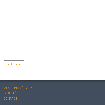
course paralell à l’exposition d’Andy Warhol
CARS
.
< Arrière
MENTIONS LÉGALES
INTIMITÉ
CONTACT