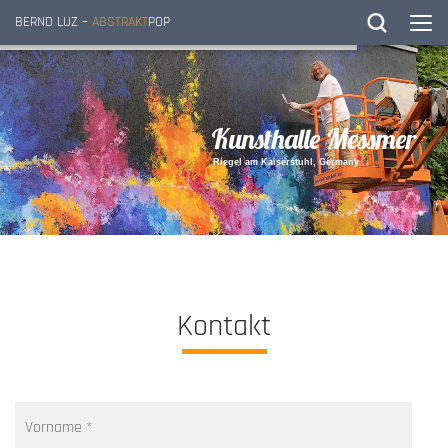
BERND LUZ –
ABSTRAKT
POP
K
u
n
s
t
h
a
l
l
e
M
e
s
s
m
e
r
R
i
e
g
e
l
a
m
K
a
i
s
e
r
s
t
u
h
l
,
G
e
r
m
a
n
y
Kontakt