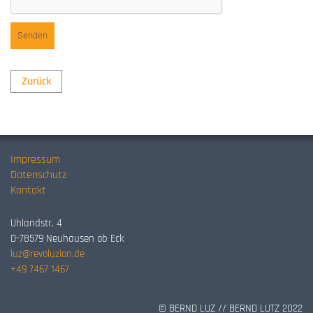
Zurück
Impressum
Datenschutz
Kontakt
Uhlandstr. 4
D-78579 Neuhausen ob Eck
luz@revoluzion.de
+49 7467 1467
© BERND LUZ // BERND LUTZ 2022