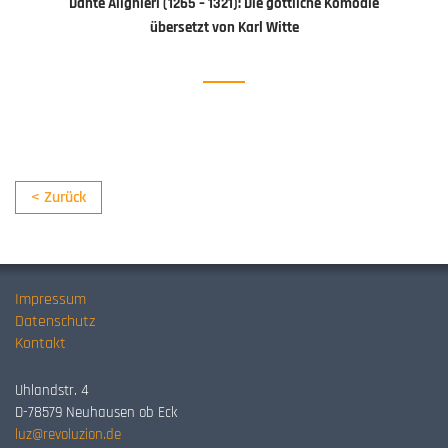
Dante Alighieri (1265 – 1321): Die göttliche Komödie
übersetzt von Karl Witte
< Zurück
Impressum
Datenschutz
Kontakt
Uhlandstr. 4
D-78579 Neuhausen ob Eck
luz@revoluzion.de