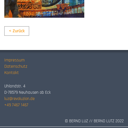
< Zurück
Impressum
Datenschutz
Kontakt
Uhlandstr. 4
D-78579 Neuhausen ob Eck
luz@revoluzion.de
+49 7467 1467
© BERND LUZ // BERND LUTZ 2022