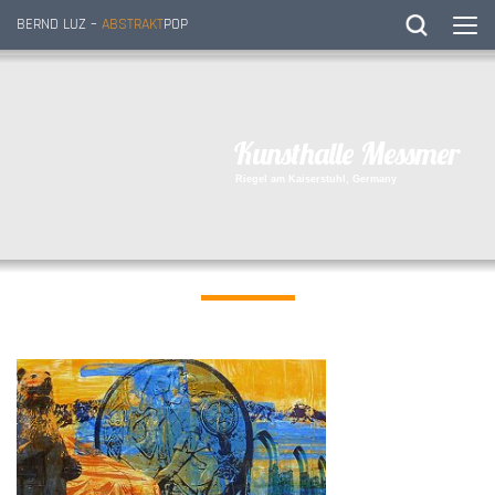
BERND LUZ –
ABSTRAKT
POP
K
u
n
s
t
h
a
l
l
e
M
e
s
s
m
e
r
R
i
e
g
e
l
a
m
K
a
i
s
e
r
s
t
u
h
l
,
G
e
r
m
a
n
y