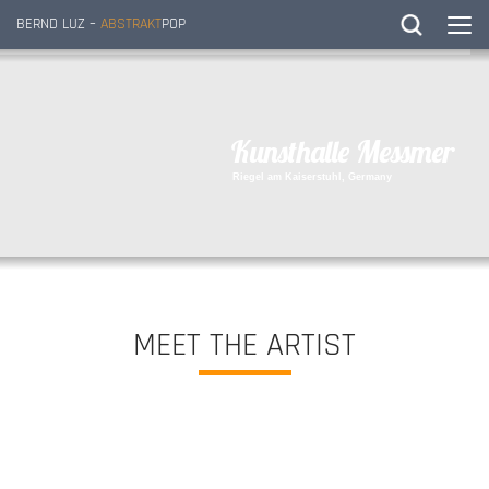
BERND LUZ –
ABSTRAKT
POP
K
u
n
s
t
h
a
l
l
e
M
e
s
s
m
e
r
R
i
e
g
e
l
a
m
K
a
i
s
e
r
s
t
u
h
l
,
G
e
r
m
a
n
y
MEET THE ARTIST