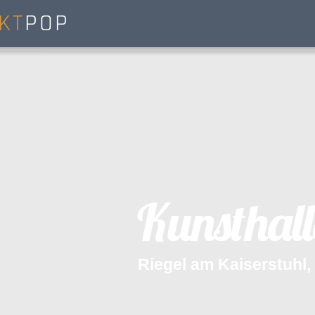
KT
POP
K
u
n
s
t
h
a
l
l
R
i
e
g
e
l
a
m
K
a
i
s
e
r
s
t
u
h
l
,