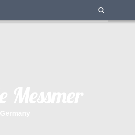
e
M
e
s
s
m
e
r
G
e
r
m
a
n
y