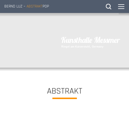
BERND LUZ –
ABSTRAKT
POP
K
u
n
s
t
h
a
l
l
e
M
e
s
s
m
e
r
R
i
e
g
e
l
a
m
K
a
i
s
e
r
s
t
u
h
l
,
G
e
r
m
a
n
y
ABSTRAKT