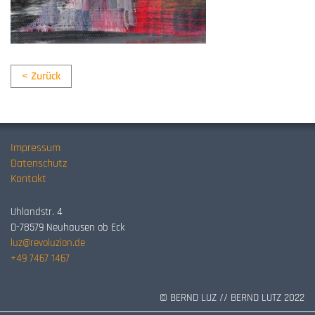
< Zurück
Impressum
Datenschutz
Kontakt
Uhlandstr. 4
D-78579 Neuhausen ob Eck
luz@revoluzion.de
+49 7467 1467
© BERND LUZ // BERND LUTZ 2022