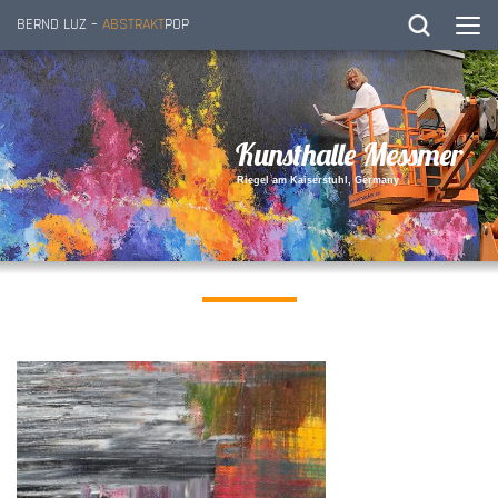
BERND LUZ –
ABSTRAKT
POP
K
u
n
s
t
h
a
l
l
e
M
e
s
s
m
e
r
R
i
e
g
e
l
a
m
K
a
i
s
e
r
s
t
u
h
l
,
G
e
r
m
a
n
y