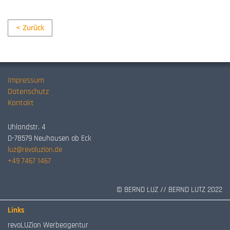
< Zurück
Impressum
Datenschutz
Kontakt
Uhlandstr. 4
D-78579 Neuhausen ob Eck
luz@revoluzion.de
+49 7467 1467
© BERND LUZ // BERND LUTZ 2022
Links
revoLUZion Werbeagentur