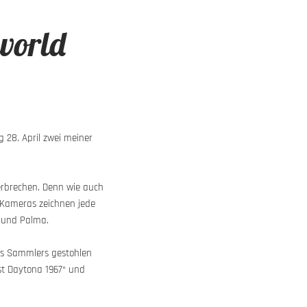
world
 28. April zwei meiner
verbrechen. Denn wie auch
 Kameras zeichnen jede
n und Palma.
nes Sammlers gestohlen
st Daytona 1967“ und