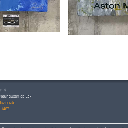
r. 4
 Neuhausen ob Eck
luzion.de
 1467