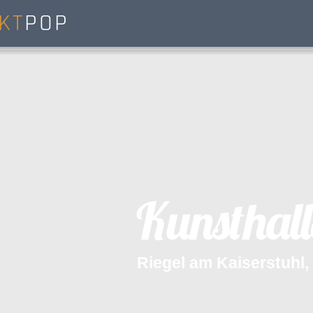
KT
POP
R
i
e
g
e
l
a
m
K
a
i
s
e
r
s
t
u
h
l
,