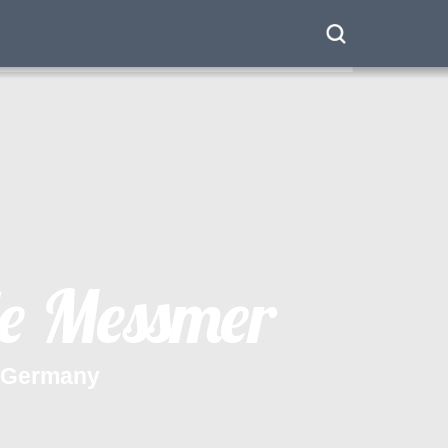
G
e
r
m
a
n
y