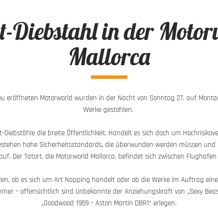
t-Diebstahl in der Motor
Mallorca
neu eröffneten Motorworld wurden in der Nacht von Sonntag 27. auf Montag
Werke gestohlen.
-Diebstähle die breite Öffentlichkeit. Handelt es sich doch um Hochrisiko
bestehen hohe Sicherheitsstandards, die überwunden werden müssen und
f. Der Tatort, die Motorworld Mallorca, befindet sich zwischen Flughafe
den, ob es sich um Art Napping handelt oder ob die Werke im Auftrag ei
mer – offensichtlich sind Unbekannte der Anziehungskraft von „Sexy Bea
„Goodwood 1959 – Aston Martin DBR1“ erlegen.