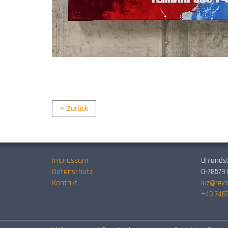
< Zurück
Impressum
Uhlandst
Datenschutz
D-78579
Kontakt
luz@revo
+49 7467