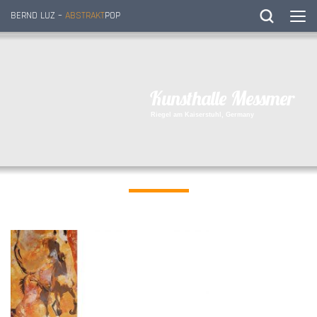
BERND LUZ –
ABSTRAKT
POP
K
u
n
s
t
h
a
l
l
e
M
e
s
s
m
e
r
R
i
e
g
e
l
a
m
K
a
i
s
e
r
s
t
u
h
l
,
G
e
r
m
a
n
y