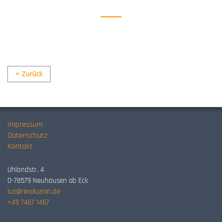
< Zurück
Impressum
Datenschutz
Kontakt
Uhlandstr. 4
D-78579 Neuhausen ob Eck
luz@revoluzion.de
+49 7467 1467