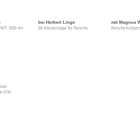
h
bei Herbert Linge
mit Magnus W
977, 1000 km
39 Klassensiege für Porsche
Porsche-Kultper
ster,
ge DTM