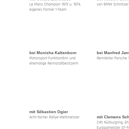
Le Mans Champion 1973 u. 1974,
von BMW Schnitzer
eigenes Formel 1-Team
bei Monisha Kaltenborn
bei Manfred Jan
Motorsport-Funktionärin und
Rennleiter Porsche 
ehemalige Rennstallbesitzerin
mit Sébastien Ogier
Acht-facher Rallye-Weltmeister
mit Clemens Sc
24h Nürburgring, 6h
Europameister GT-