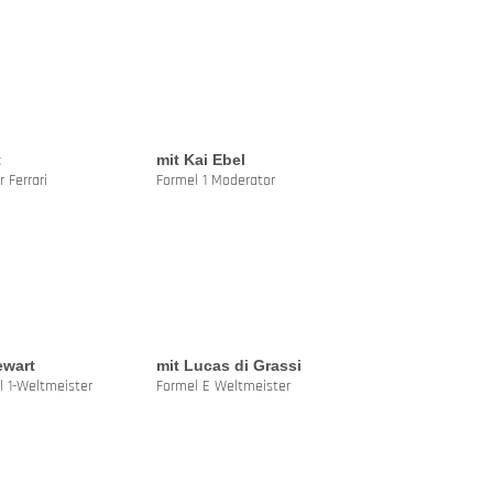
t
mit Kai Ebel
 Ferrari
Formel 1 Moderator
ewart
mit Lucas di Grassi
l 1-Weltmeister
Formel E Weltmeister