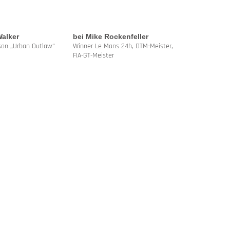
alker
bei Mike Rockenfeller
son „Urban Outlaw“
Winner Le Mans 24h, DTM-Meister,
FIA-GT-Meister