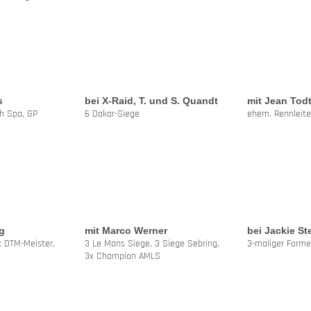
s
bei X-Raid, T. und S. Quandt
mit Jean Tod
h Spa, GP
6 Dakar-Siege
ehem. Rennleiter
g
mit Marco Werner
bei
Jackie St
x DTM-Meister,
3 Le Mans Siege, 3 Siege Sebring,
3-maliger Forme
3x Champion AMLS