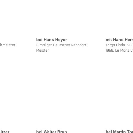
bei Hans Heyer
mit Hans Her
ltmeister
3-maliger Deutscher Rennport-
Targa Florio 19
Meister
1968, Le Mans 
itzer
bei Walter Brun
bei Martin T