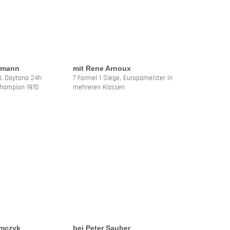
rmann
mit Rene Arnoux
60, Daytona 24h
7 Formel 1 Siege, Europameister in
Champion 1970
mehreren Klassen
omczyk
bei Peter Sauber