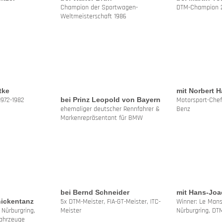
Champion der Sportwagen-
DTM-Champion 2
Weltmeisterschaft 1986
tke
mit Norbert 
1972-1982
bei Prinz Leopold von Bayern
Motorsport-Che
ehemaliger deutscher Rennfahrer &
Benz
Markenrepräsentant für BMW
bei Bernd Schneider
mit Hans-Joa
hickentanz
5x DTM-Meister, FIA-GT-Meister, ITC-
Winner: Le Mans
 Nürburgring,
Meister
Nürburgring, DT
Fahrzeuge