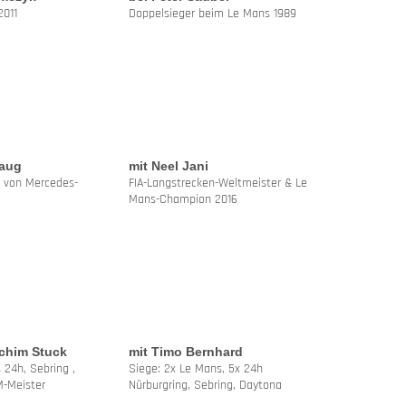
011
Doppelsieger beim Le Mans 1989
Haug
mit Neel Jani
f von Mercedes-
FIA-Langstrecken-Weltmeister & Le
Mans-Champion 2016
chim Stuck
mit Timo Bernhard
 24h, Sebring ,
Siege: 2x Le Mans, 5x 24h
M-Meister
Nürburgring, Sebring, Daytona