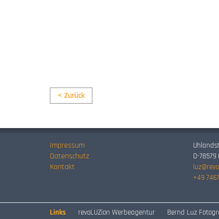
< Zurück
Impressum
Uhlandst
Datenschutz
D-78579
Kontakt
luz@revo
+49 7467
Links
revoLUZion Werbeagentur
Bernd Luz Fotogr