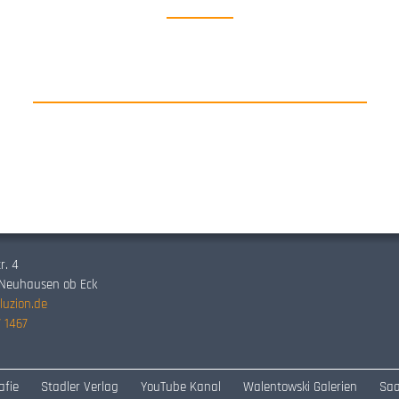
r. 4
 Neuhausen ob Eck
luzion.de
 1467
afie
Stadler Verlag
YouTube Kanal
Walentowski Galerien
Saa