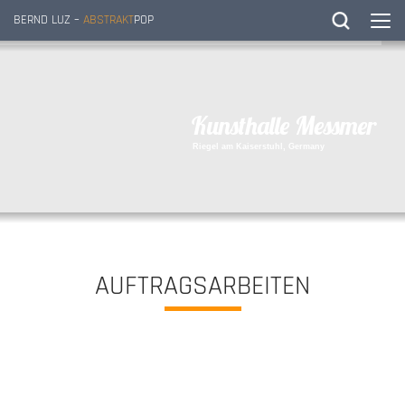
BERND LUZ –
ABSTRAKT
POP
K
u
n
s
t
h
a
l
l
e
M
e
s
s
m
e
r
R
i
e
g
e
l
a
m
K
a
i
s
e
r
s
t
u
h
l
,
G
e
r
m
a
n
y
AUFTRAGSARBEITEN