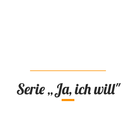
„Der Prophet”
Khalil Gibran (1883 – 1931)
Serie „Ja, ich will"