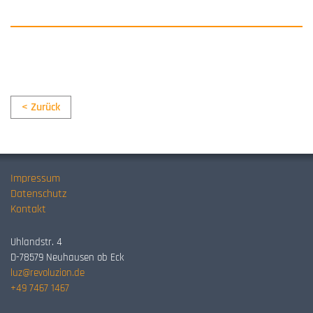
< Zurück
Impressum
Datenschutz
Kontakt
Uhlandstr. 4
D-78579 Neuhausen ob Eck
luz@revoluzion.de
+49 7467 1467