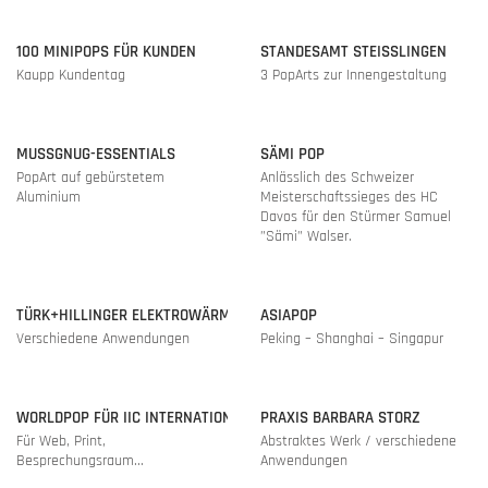
100 MINIPOPS FÜR KUNDEN
STANDESAMT STEISSLINGEN
Kaupp Kundentag
3 PopArts zur Innengestaltung
MUSSGNUG-ESSENTIALS
SÄMI POP
PopArt auf gebürstetem
Anlässlich des Schweizer
Aluminium
Meisterschaftssieges des HC
Davos für den Stürmer Samuel
”Sämi” Walser.
TÜRK+HILLINGER ELEKTROWÄRME
ASIAPOP
Verschiedene Anwendungen
Peking – Shanghai – Singapur
WORLDPOP FÜR IIC INTERNATIONAL
PRAXIS BARBARA STORZ
Für Web, Print,
Abstraktes Werk / verschiedene
Besprechungsraum...
Anwendungen